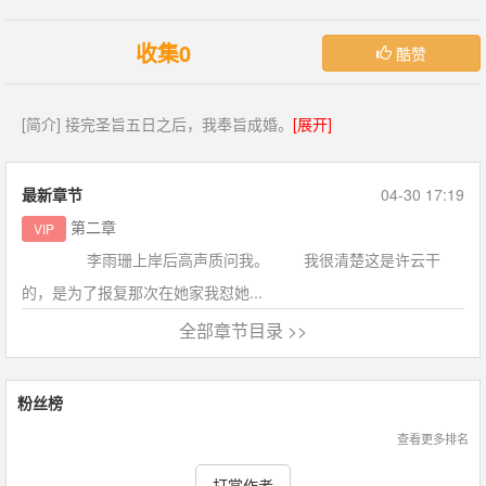
收集0
酷赞
[简介] 接完圣旨五日之后，我奉旨成婚。
[展开]
最新章节
04-30 17:19
第二章
VIP
李雨珊上岸后高声质问我。 我很清楚这是许云干
的，是为了报复那次在她家我怼她...
全部章节目录 >>
粉丝榜
查看更多排名
打赏作者