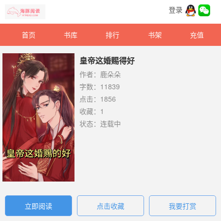
登录
首页
书库
排行
书架
充值
皇帝这婚赐得好
作者：鹿朵朵
字数：11839
点击：1856
收藏：1
状态：连载中
立即阅读
点击收藏
我要打赏